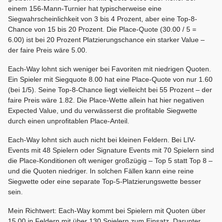
einem 156-Mann-Turnier hat typischerweise eine
Siegwahrscheinlichkeit von 3 bis 4 Prozent, aber eine Top-8-
Chance von 15 bis 20 Prozent. Die Place-Quote (30.00 / 5 =
6.00) ist bei 20 Prozent Platzierungschance ein starker Value –
der faire Preis wäre 5.00.
Each-Way lohnt sich weniger bei Favoriten mit niedrigen Quoten.
Ein Spieler mit Siegquote 8.00 hat eine Place-Quote von nur 1.60
(bei 1/5). Seine Top-8-Chance liegt vielleicht bei 55 Prozent – der
faire Preis wäre 1.82. Die Place-Wette allein hat hier negativen
Expected Value, und du verwässerst die profitable Siegwette
durch einen unprofitablen Place-Anteil.
Each-Way lohnt sich auch nicht bei kleinen Feldern. Bei LIV-
Events mit 48 Spielern oder Signature Events mit 70 Spielern sind
die Place-Konditionen oft weniger großzügig – Top 5 statt Top 8 –
und die Quoten niedriger. In solchen Fällen kann eine reine
Siegwette oder eine separate Top-5-Platzierungswette besser
sein.
Mein Richtwert: Each-Way kommt bei Spielern mit Quoten über
15.00 in Feldern mit über 130 Spielern zum Einsatz. Darunter