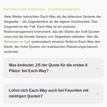
Each-Way ist kein Kompromiss – es ist Risikomanagement
Viele Wetter betrachten Each-Way als die defensive Variante der
Siegwette – als Zugeständnis an die eigene Unsicherheit. Das
Gegenteil ist der Fall. Each-Way ist ein präzises
Risikomanagement-Instrument, das die Stärke der Golf-Quoten
nutzt und die brutale Varianz von Siegwetten abfedert. Wer die
Wettarten im Golf
systematisch einsetzt, findet in Each-Way den
Markt, der hohe Quoten mit realistischen Platzierungschancen
verbindet.
Was bedeutet ‚1/5 der Quote für die ersten 8
Plätze‘ bei Each-Way?
Lohnt sich Each-Way auch bei Favoriten mit
niedrigen Quoten?