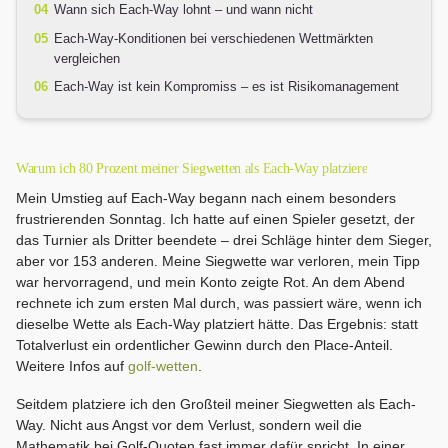
Wann sich Each-Way lohnt – und wann nicht
Each-Way-Konditionen bei verschiedenen Wettmärkten
vergleichen
Each-Way ist kein Kompromiss – es ist Risikomanagement
Warum ich 80 Prozent meiner Siegwetten als Each-Way platziere
Mein Umstieg auf Each-Way begann nach einem besonders
frustrierenden Sonntag. Ich hatte auf einen Spieler gesetzt, der
das Turnier als Dritter beendete – drei Schläge hinter dem Sieger,
aber vor 153 anderen. Meine Siegwette war verloren, mein Tipp
war hervorragend, und mein Konto zeigte Rot. An dem Abend
rechnete ich zum ersten Mal durch, was passiert wäre, wenn ich
dieselbe Wette als Each-Way platziert hätte. Das Ergebnis: statt
Totalverlust ein ordentlicher Gewinn durch den Place-Anteil.
Weitere Infos auf
golf-wetten
.
Seitdem platziere ich den Großteil meiner Siegwetten als Each-
Way. Nicht aus Angst vor dem Verlust, sondern weil die
Mathematik bei Golf-Quoten fast immer dafür spricht. In einer