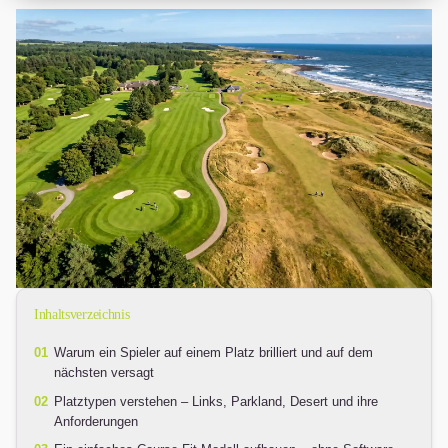
Inhaltsverzeichnis
Warum ein Spieler auf einem Platz brilliert und auf dem
nächsten versagt
Platztypen verstehen – Links, Parkland, Desert und ihre
Anforderungen