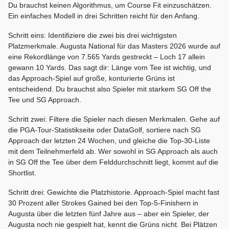
Du brauchst keinen Algorithmus, um Course Fit einzuschätzen.
Ein einfaches Modell in drei Schritten reicht für den Anfang.
Schritt eins: Identifiziere die zwei bis drei wichtigsten
Platzmerkmale. Augusta National für das Masters 2026 wurde auf
eine Rekordlänge von 7.565 Yards gestreckt – Loch 17 allein
gewann 10 Yards. Das sagt dir: Länge vom Tee ist wichtig, und
das Approach-Spiel auf große, konturierte Grüns ist
entscheidend. Du brauchst also Spieler mit starkem SG Off the
Tee und SG Approach.
Schritt zwei: Filtere die Spieler nach diesen Merkmalen. Gehe auf
die PGA-Tour-Statistikseite oder DataGolf, sortiere nach SG
Approach der letzten 24 Wochen, und gleiche die Top-30-Liste
mit dem Teilnehmerfeld ab. Wer sowohl in SG Approach als auch
in SG Off the Tee über dem Felddurchschnitt liegt, kommt auf die
Shortlist.
Schritt drei: Gewichte die Platzhistorie. Approach-Spiel macht fast
30 Prozent aller Strokes Gained bei den Top-5-Finishern in
Augusta über die letzten fünf Jahre aus – aber ein Spieler, der
Augusta noch nie gespielt hat, kennt die Grüns nicht. Bei Plätzen