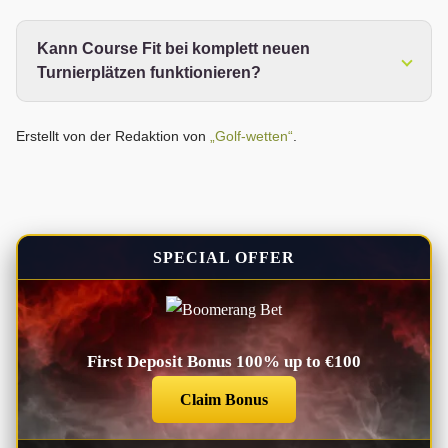
Kann Course Fit bei komplett neuen
Turnierplätzen funktionieren?
Erstellt von der Redaktion von
„Golf-wetten“
.
SPECIAL OFFER
First Deposit Bonus 100% up to €100
Claim Bonus