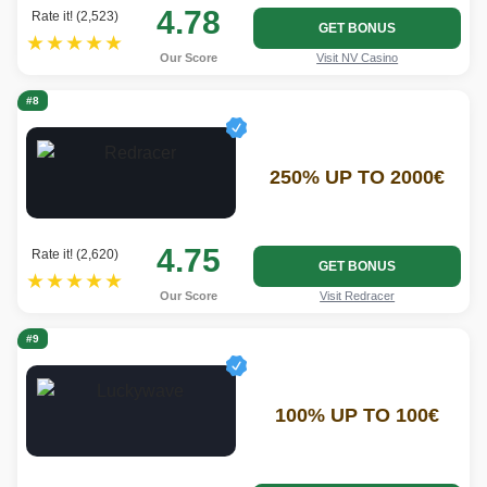
4.78
Rate it! (2,523)
GET BONUS
★★★★★
Our Score
Visit NV Casino
#8
250% UP TO 2000€
4.75
Rate it! (2,620)
GET BONUS
★★★★★
Our Score
Visit Redracer
#9
100% UP TO 100€