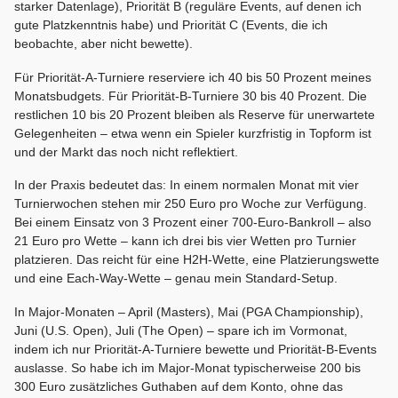
starker Datenlage), Priorität B (reguläre Events, auf denen ich
gute Platzkenntnis habe) und Priorität C (Events, die ich
beobachte, aber nicht bewette).
Für Priorität-A-Turniere reserviere ich 40 bis 50 Prozent meines
Monatsbudgets. Für Priorität-B-Turniere 30 bis 40 Prozent. Die
restlichen 10 bis 20 Prozent bleiben als Reserve für unerwartete
Gelegenheiten – etwa wenn ein Spieler kurzfristig in Topform ist
und der Markt das noch nicht reflektiert.
In der Praxis bedeutet das: In einem normalen Monat mit vier
Turnierwochen stehen mir 250 Euro pro Woche zur Verfügung.
Bei einem Einsatz von 3 Prozent einer 700-Euro-Bankroll – also
21 Euro pro Wette – kann ich drei bis vier Wetten pro Turnier
platzieren. Das reicht für eine H2H-Wette, eine Platzierungswette
und eine Each-Way-Wette – genau mein Standard-Setup.
In Major-Monaten – April (Masters), Mai (PGA Championship),
Juni (U.S. Open), Juli (The Open) – spare ich im Vormonat,
indem ich nur Priorität-A-Turniere bewette und Priorität-B-Events
auslasse. So habe ich im Major-Monat typischerweise 200 bis
300 Euro zusätzliches Guthaben auf dem Konto, ohne das