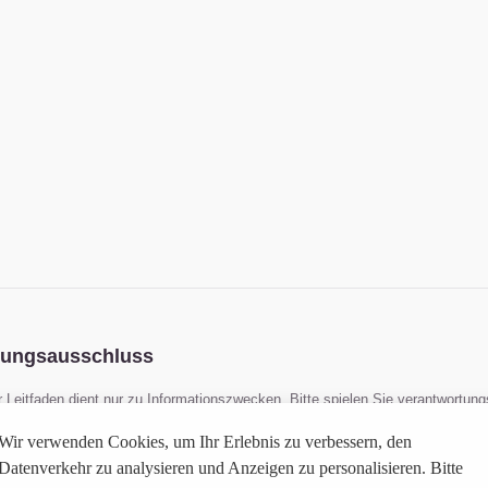
tungsausschluss
r Leitfaden dient nur zu Informationszwecken. Bitte spielen Sie verantwortun
erwenden Cookies, um Ihr Erlebnis zu verbessern. Durch die weitere Nutzun
Wir verwenden Cookies, um Ihr Erlebnis zu verbessern, den
Website enthält Affiliate-Links. Wir erhalten möglicherweise eine Provision,
Datenverkehr zu analysieren und Anzeigen zu personalisieren. Bitte
zliche Kosten entstehen.