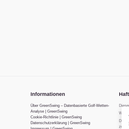
Informationen
Haf
Über GreenSwing – Datenbasierte Golf-Wetten-
Diese
Analyse | GreenSwing
Wir v
Cookie-Richtlinie | GreenSwing
Diese 
Datenschutzerklärung | GreenSwing
zusät
Impressum | GreenSwing